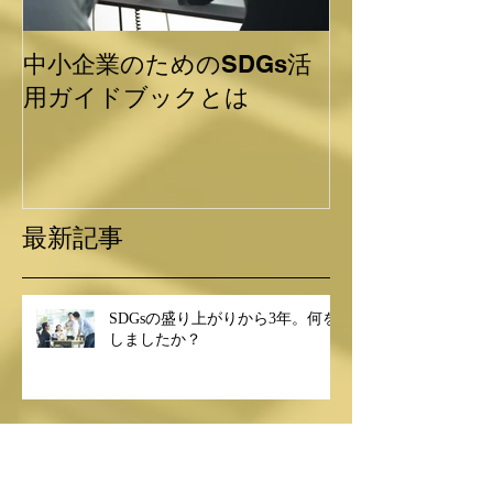
中小企業のためのSDGs活
SDGsのバッ
用ガイドブックとは
れど・・・
最新記事
SDGsの盛り上がりから3年。何を
しましたか？
その受発注、圧力に耐えられます