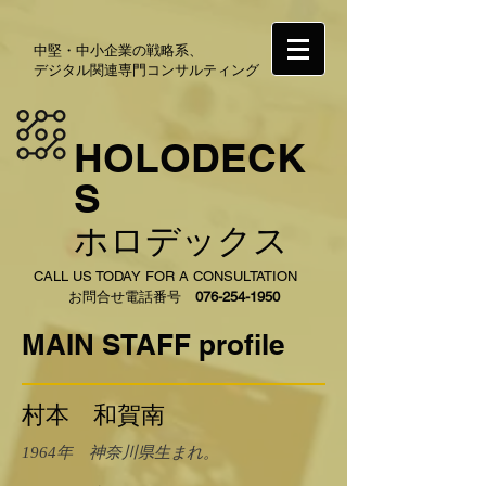
中堅・中小企業の戦略系、
デジタル関連専門コンサルティング
HOLODECK
S
ホロデックス
CALL US TODAY FOR A CONSULTATION
お問合せ電話番号
076-254-1950
MAIN STAFF profile
​村本 和賀南
1964年 神奈川県生まれ。