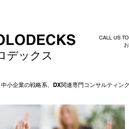
個別予約
プラン・料金
CLIENTS
BLOG
HOLODECKS
CALL US T
ロデックス
・中小企業の戦略系、DX関連専門コンサルティン