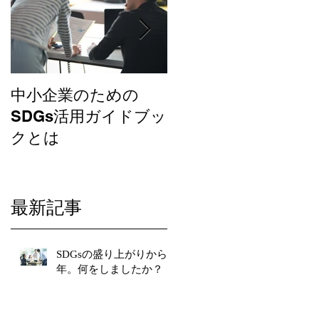
中小企業のための
SDGsのバッジはつ
SDGs活用ガイドブッ
けたけれど・・・
クとは
最新記事
SDGsの盛り上がりから3
年。何をしましたか？
い
も