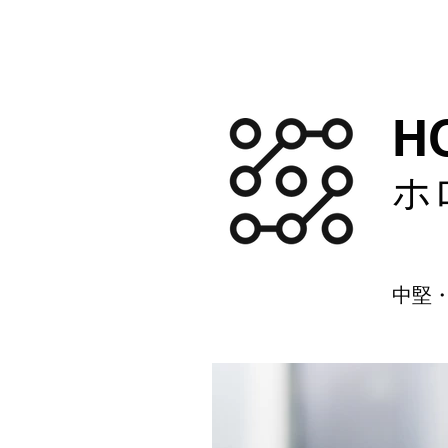
HOME
ABOUT
​
ホ
中堅