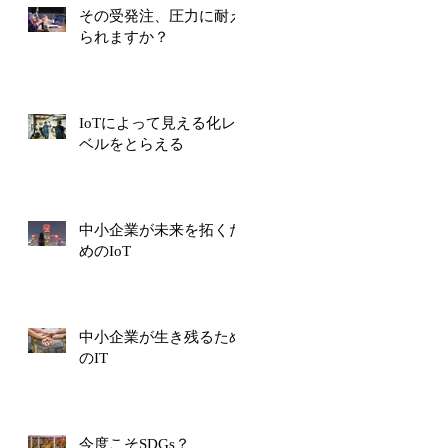
その受発注、圧力に耐え
られますか？
IoTによって見える化レ
ベルをとらえる
中小企業が未来を拓くた
めのIoT
中小企業が生き残るため
のIT
今度こそSDGs？