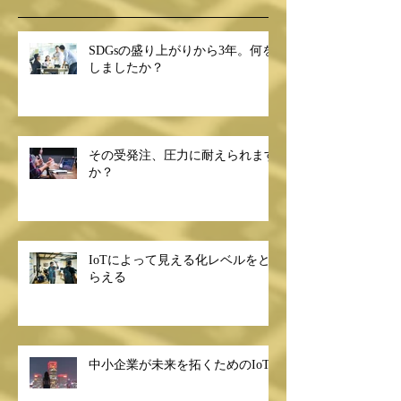
最新記事
SDGsの盛り上がりから3年。何を
しましたか？
その受発注、圧力に耐えられます
か？
IoTによって見える化レベルをと
らえる