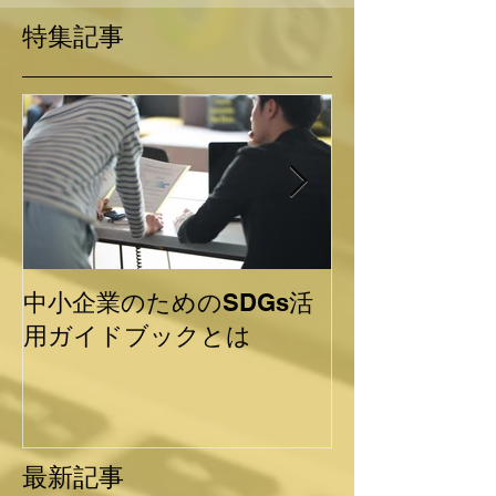
特集記事
中小企業のためのSDGs活
SDGsのバッ
用ガイドブックとは
れど・・・