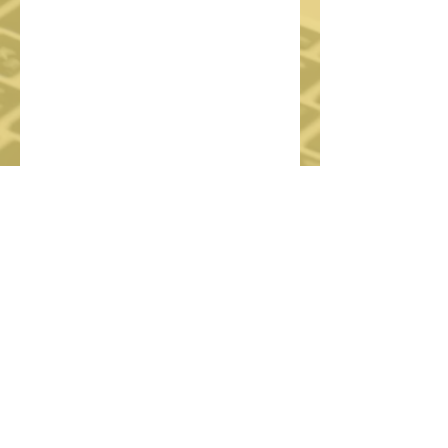
©
2008-2022
by HOLODECKS​
CONSULTING.