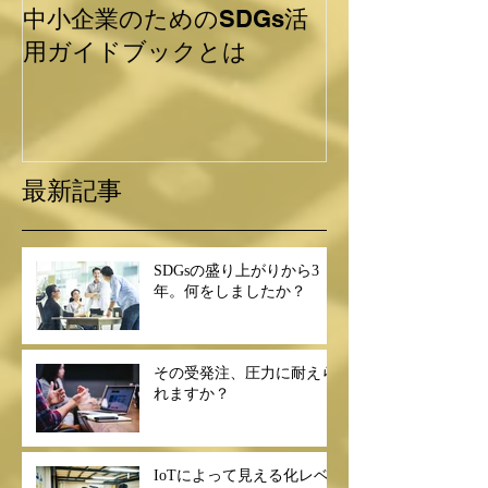
中小企業のためのSDGs活
SDGsのバッ
用ガイドブックとは
れど・・・
最新記事
SDGsの盛り上がりから3
年。何をしましたか？
その受発注、圧力に耐えら
れますか？
IoTによって見える化レベ