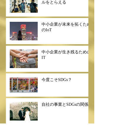
ルをとらえる
中小企業が未来を拓くため
のIoT
中小企業が生き残るための
IT
今度こそSDGs？
自社の事業とSDGsの関係